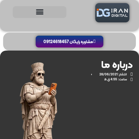
مشاوره رایگان 09124618457
درباره ما
انتشار:
28/06/2021
ساعت:
4:55 ق.ظ