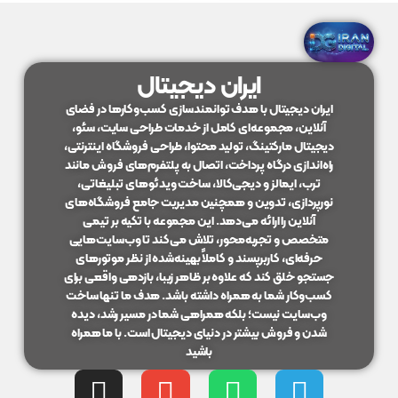
ایران دیجیتال
ایران دیجیتال با هدف توانمندسازی کسب‌وکارها در فضای
آنلاین، مجموعه‌ای کامل از خدمات طراحی سایت، سئو،
دیجیتال مارکتینگ، تولید محتوا، طراحی فروشگاه اینترنتی،
راه‌اندازی درگاه پرداخت، اتصال به پلتفرم‌های فروش مانند
ترب، ایمالز و دیجی‌کالا، ساخت ویدئوهای تبلیغاتی،
نورپردازی، تدوین و همچنین مدیریت جامع فروشگاه‌های
آنلاین را ارائه می‌دهد. این مجموعه با تکیه بر تیمی
متخصص و تجربه‌محور، تلاش می‌کند تا وب‌سایت‌هایی
حرفه‌ای، کاربرپسند و کاملاً بهینه‌شده از نظر موتورهای
جستجو خلق کند که علاوه بر ظاهر زیبا، بازدهی واقعی برای
کسب‌وکار شما به همراه داشته باشد. هدف ما تنها ساخت
وب‌سایت نیست؛ بلکه همراهی شما در مسیر رشد، دیده
شدن و فروش بیشتر در دنیای دیجیتال است. با ما همراه
باشید