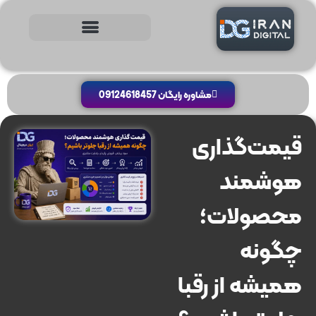
مشاوره رایگان 09124618457
قیمت‌گذاری
هوشمند
محصولات؛
چگونه
همیشه از رقبا