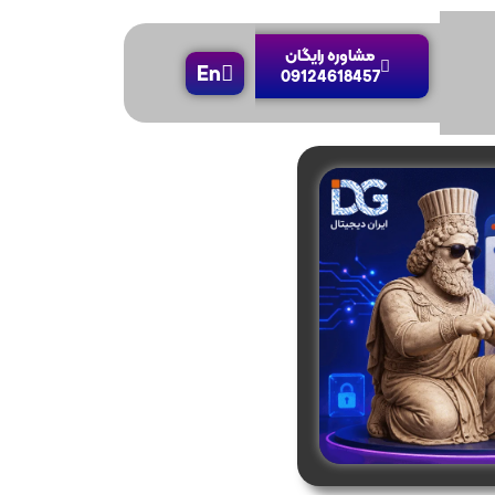
مشاوره رایگان
En
09124618457