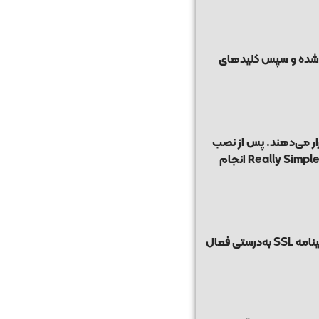
نامه بررسی شده و سپس کلیدهای
استینگ گواهینامه رایگان Let’s Encrypt را در اختیار کاربران قرار می‌دهند. پس از نصب
Really Simpl
انجام
ساده‌ترین راه، بررسی نوار آدرس مرورگر است. اگر ابتدای آدرس سایت با HTTPS شروع شود و علامت قفل در کنار آن نمایش داده شود، یعنی گواهینامه SSL به‌درستی فعال