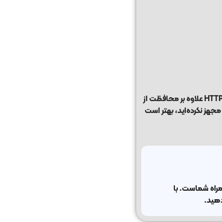
امروزه داشتن گواهینامه SSL دیگر یک قابلیت اختیاری نیست، بلکه یکی از ضروری‌ترین بخش‌های هر وب‌سایت محسوب می‌شود. استفاده از HTTPS علاوه بر محافظت از
طلاعات کاربران، باعث افزایش اعتماد بازدیدکنندگان، بهبود تجربه کاربری و کمک به رشد سئو سایت خواهد شد. اگر هنوز وب‌سایت خود را به SSL مجهز نکرده‌اید، بهتر است
اه شماست. با
دهید.