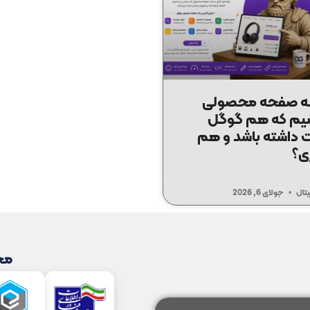
ه صفحه محصولی
یم که هم گوگل
داشته باشد و هم
ی؟
یتال
جولای 6, 2026
مجو